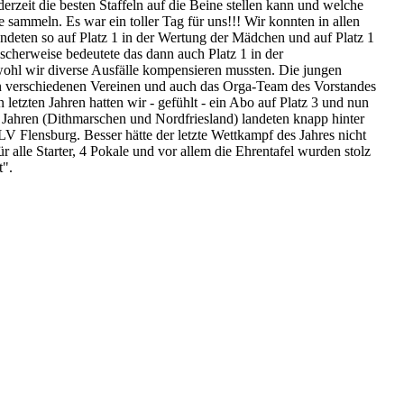
erzeit die besten Staffeln auf die Beine stellen kann und
welche
te sammeln.
Es war ein toller Tag für uns!!! Wir konnten in allen
ndeten so auf Platz 1 in der Wertung der Mädchen und auf
Platz 1
gischerweise bedeutete das dann auch
Platz 1 in der
ohl wir diverse Ausfälle kompensieren mussten.
Die jungen
den verschiedenen Vereinen und
auch das Orga-Team des Vorstandes
n letzten
Jahren hatten wir - gefühlt - ein Abo auf Platz 3 und nun
n Jahren (Dithmarschen und Nordfriesland)
landeten knapp hinter
 KLV Flensburg.
Besser hätte der letzte Wettkampf des Jahres nicht
r alle Starter, 4 Pokale und vor allem die Ehrentafel wurden
stolz
t".