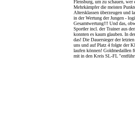
Flensburg,
um zu schauen, wer d
Mehrkämpfer die meisten Punk
Altersklassen
überzeugen und la
in der Wertung der Jungen - lo
Gesamtwertung!!!
Und das, obw
Sportler incl. der Trainer aus 
konnten es kaum glauben. In de
das!
Die Dauersieger der letzte
uns und auf Platz 4 folgte der
laufen können!
Goldmedaillen fü
mit in den Kreis SL-FL "entführ